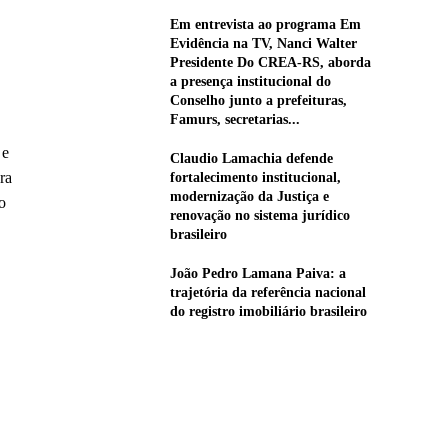
Em entrevista ao programa Em
Evidência na TV, Nanci Walter
Presidente Do CREA-RS, aborda
a presença institucional do
Conselho junto a prefeituras,
Famurs, secretarias...
 e
Claudio Lamachia defende
ra
fortalecimento institucional,
modernização da Justiça e
o
renovação no sistema jurídico
brasileiro
João Pedro Lamana Paiva: a
trajetória da referência nacional
do registro imobiliário brasileiro