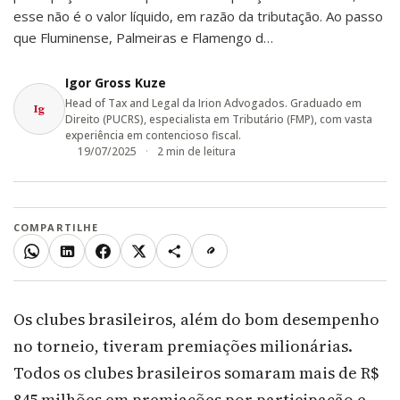
esse não é o valor líquido, em razão da tributação. Ao passo
que Fluminense, Palmeiras e Flamengo d…
Igor Gross Kuze
Head of Tax and Legal da Irion Advogados. Graduado em
Ig
Direito (PUCRS), especialista em Tributário (FMP), com vasta
experiência em contencioso fiscal.
19/07/2025
2 min de leitura
COMPARTILHE
WhatsApp
LinkedIn
Facebook
X
Mais
Copiar link
Os clubes brasileiros, além do bom desempenho
no torneio, tiveram premiações milionárias.
Todos os clubes brasileiros somaram mais de R$
845 milhões em premiações por participação e