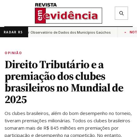
ria para criar Observatório de Dados dos Municípios Gaúchos
RADAR RS
NOTÍCIA
✕
Buscar na Revista Em Evidência
OPINIÃO
Direito Tributário e a
premiação dos clubes
brasileiros no Mundial de
2025
Os clubes brasileiros, além do bom desempenho no torneio,
tiveram premiações milionárias. Todos os clubes brasileiros
somaram mais de R$ 845 milhões em premiações por
participação e desempenho na competição. No entanto,