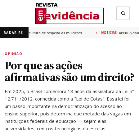
ra promover cultura de respeito às mulheres
APERGS homenag
RADAR RS
NOTÍCIAS
✕
Buscar na Revista Em Evidência
OPINIÃO
Por que as ações
afirmativas são um direito?
Em 2025, o Brasil comemora 13 anos da assinatura da Lei nº
12.711/2012, conhecida como a "Lei de Cotas". Essa lei foi
um passo importante na democratização do acesso ao
ensino superior, pois determina que metade das vagas em
instituições federais de educação — sejam elas
universidades, centros tecnológicos ou escolas…