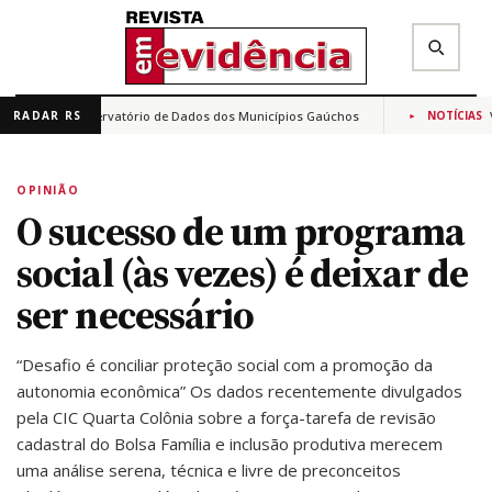
ra criar Observatório de Dados dos Municípios Gaúchos
Ves
RADAR RS
NOTÍCIAS
✕
Buscar na Revista Em Evidência
OPINIÃO
O sucesso de um programa
social (às vezes) é deixar de
ser necessário
“Desafio é conciliar proteção social com a promoção da
autonomia econômica” Os dados recentemente divulgados
pela CIC Quarta Colônia sobre a força-tarefa de revisão
cadastral do Bolsa Família e inclusão produtiva merecem
uma análise serena, técnica e livre de preconceitos