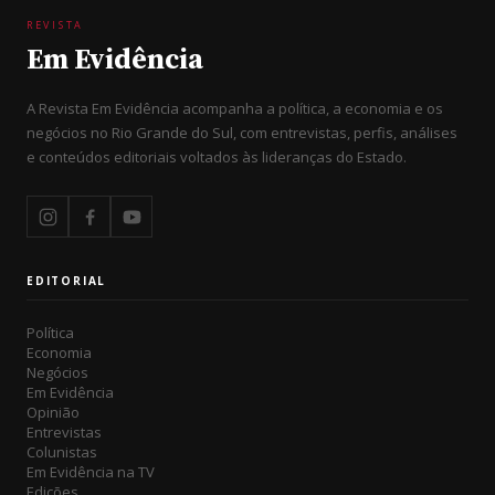
REVISTA
Em Evidência
A Revista Em Evidência acompanha a política, a economia e os
negócios no Rio Grande do Sul, com entrevistas, perfis, análises
e conteúdos editoriais voltados às lideranças do Estado.
EDITORIAL
Política
Economia
Negócios
Em Evidência
Opinião
Entrevistas
Colunistas
Em Evidência na TV
Edições