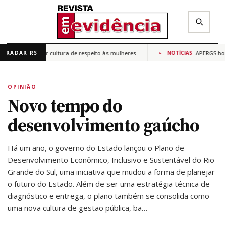
para promover cultura de respeito às mulheres
APERGS homen
RADAR RS
NOTÍCIAS
✕
Buscar na Revista Em Evidência
OPINIÃO
Novo tempo do
desenvolvimento gaúcho
Há um ano, o governo do Estado lançou o Plano de
Desenvolvimento Econômico, Inclusivo e Sustentável do Rio
Grande do Sul, uma iniciativa que mudou a forma de planejar
o futuro do Estado. Além de ser uma estratégia técnica de
diagnóstico e entrega, o plano também se consolida como
uma nova cultura de gestão pública, ba…