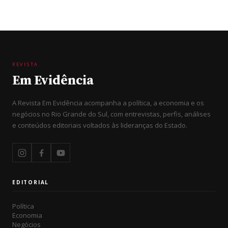
REVISTA
Em Evidência
A Revista Em Evidência acompanha a política, a economia e os
negócios no Rio Grande do Sul, com entrevistas, perfis, análises
e conteúdos editoriais voltados às lideranças do Estado.
EDITORIAL
Política
Economia
Negócios