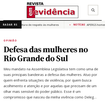
 promover cultura de respeito às mulheres
APERGS homenage
RADAR RS
NOTÍCIAS
✕
Buscar na Revista Em Evidência
OPINIÃO
Defesa das mulheres no
Rio Grande do Sul
Meu mandato na Assembleia Legislativa tem como uma de
suas principais bandeiras a defesa das mulheres. Atuo por
quem enfrenta situações de violência, por quem busca
acolhimento e atenção e por aquelas que precisam de um
olhar mais sensível do poder público. Esse é um
compromisso que nasceu da minha vivência como Deleg…