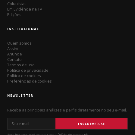
Colunistas
Em Evidência na TV
Edições
INSTITUCIONAL
Quem somos
Assine
Anuncie
Contato
Termos de uso
Política de privacidade
Política de cookies
Preferências de cookies
NEWSLETTER
Receba as principais análises e perfis diretamente no seu e-mail.
Seu e-mail
INSCREVER-SE
Ao se inscrever, você concorda com a
Política de privacidade
.