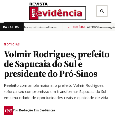
cultura de respeito às mulheres
APERGS homenageia ministr
RADAR RS
NOTÍCIAS
✕
Buscar na Revista Em Evidência
NOTÍCIAS
Volmir Rodrigues, prefeito
de Sapucaia do Sul e
presidente do Pró-Sinos
Reeleito com ampla maioria, o prefeito Volmir Rodrigues
reforça seu compromisso em transformar Sapucaia do Sul
em uma cidade de oportunidades reais e qualidade de vida
Por
Redação Em Evidência