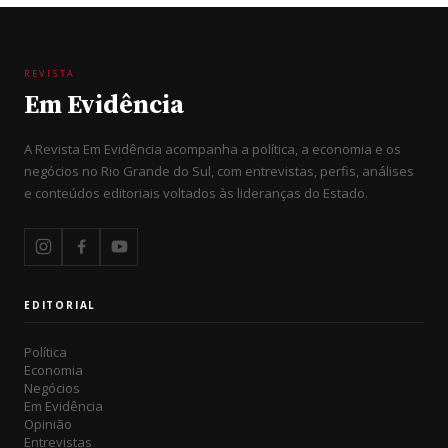
REVISTA
Em Evidência
A Revista Em Evidência acompanha a política, a economia e os
negócios no Rio Grande do Sul, com entrevistas, perfis, análises
e conteúdos editoriais voltados às lideranças do Estado.
EDITORIAL
Política
Economia
Negócios
Em Evidência
Opinião
Entrevistas