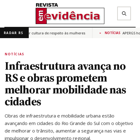
para promover cultura de respeito às mulheres
APERGS homen
RADAR RS
NOTÍCIAS
✕
Buscar na Revista Em Evidência
NOTÍCIAS
Infraestrutura avança no
RS e obras prometem
melhorar mobilidade nas
cidades
Obras de infraestrutura e mobilidade urbana estão
avançando em cidades do Rio Grande do Sul com o objetivo
de melhorar o trânsito, aumentar a segurança nas vias e
impulsionar o desenvolvimento regional.