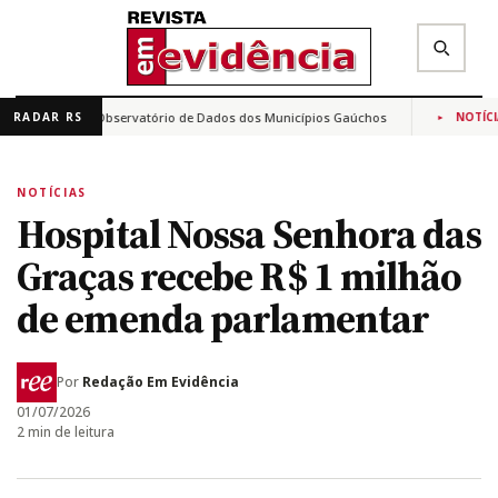
a para criar Observatório de Dados dos Municípios Gaúchos
RADAR RS
NOTÍCIAS
✕
Buscar na Revista Em Evidência
NOTÍCIAS
Hospital Nossa Senhora das
Graças recebe R$ 1 milhão
de emenda parlamentar
Por
Redação Em Evidência
01/07/2026
2 min de leitura